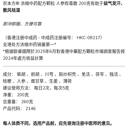
农本方® 浓缩中药配方颗粒 人参败毒散 200克有助于
益气发汗、
散风祛湿
即沖即服、方便可靠
（香港注册中成药 - 中成药注册编号： HKC-08217）
全港处方浓缩中药销量第一*
*根據歐睿國際於2025年6月對香港中藥配方顆粒市場調查報告按
2024年處方收益計算
成分： 柴胡 、前胡 、川芎 、麸炒枳壳 、羌活 、茯苓 、独活 、
桔梗 、人参 、爁甘草 、生姜 、薄荷
建议使用方法： 每日2次，每次5克
净重： 200克
总重量： 260克
产品代码： 2146
每人体质不同，选用产品前，应先谘询注册中医师的意见。