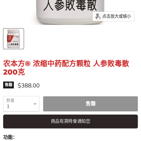
点击放大或缩小
农本方® 浓缩中药配方颗粒 人参败毒散
200克
特价
$388.00
售罄
数量
售罄
商品有貨時會通知您
功能：