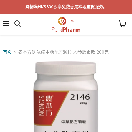
购物满HK$800即享免费香港本地送货服务。
菜
单
首页
农本方® 浓缩中药配方颗粒 人参败毒散 200克