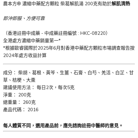
農本方® 濃縮中藥配方顆粒 柴葛解肌湯 200克有助於
解肌清熱
即沖即服、方便可靠
（香港註冊中成藥 - 中成藥註冊編號 : HKC-08220）
全港處方濃縮中藥銷量第一*
*根據歐睿國際於2025年6月對香港中藥配方顆粒市場調查報告按
2024年處方收益計算
成分： 柴胡、葛根、黃芩、生薑、石膏、白芍、羌活、白芷、甘
草、桔梗、大棗
建議使用方法： 每日2次，每次5克
淨重： 200克
總重量： 260克
產品代碼： 2016
每人體質不同，選用產品前，應先諮詢註冊中醫師的意見。