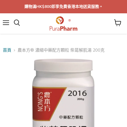
購物滿HK$800即享免費香港本地送貨服務。
菜
單
首頁
農本方® 濃縮中藥配方顆粒 柴葛解肌湯 200克