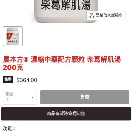
點擊放大或縮小
農本方® 濃縮中藥配方顆粒 柴葛解肌湯
200克
特價
$364.00
售罄
數量
售罄
商品有貨時會通知您
功能：