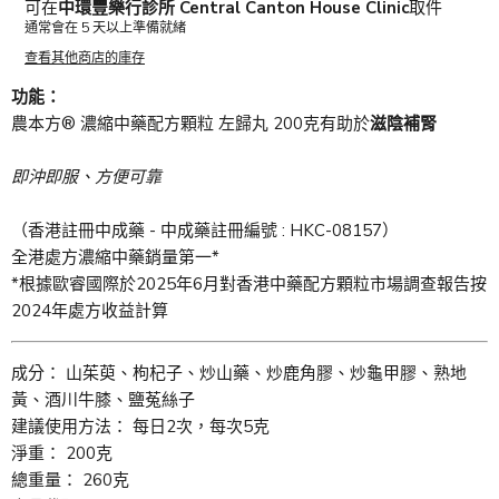
可在
中環豐樂行診所 Central Canton House Clinic
取件
通常會在 5 天以上準備就緒
查看其他商店的庫存
功能：
農本方® 濃縮中藥配方顆粒 左歸丸 200克有助於
滋陰補腎
即沖即服、方便可靠
（香港註冊中成藥 - 中成藥註冊編號 : HKC-08157）
全港處方濃縮中藥銷量第一*
*根據歐睿國際於2025年6月對香港中藥配方顆粒市場調查報告按
2024年處方收益計算
成分： 山茱萸、枸杞子、炒山藥、炒鹿角膠、炒龜甲膠、熟地
黃、酒川牛膝、鹽菟絲子
建議使用方法： 每日2次，每次5克
淨重： 200克
總重量： 260克