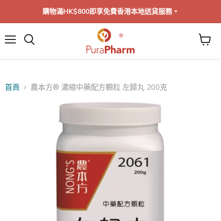
購物滿HK$800即享免費香港本地送貨服務。
菜
單
首頁
農本方® 濃縮中藥配方顆粒 左歸丸 200克