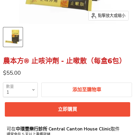
點擊放大或縮小
農本方® 止咳沖劑 - 止嗽散（每盒6包）
特價
$55.00
數量
添加至購物車
立即購買
可在
中環豐樂行診所 Central Canton House Clinic
取件
通常會在 5 天以上準備就緒