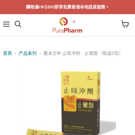
購物滿HK$800即享免費香港本地送貨服務。
菜
單
首頁
产品系列
農本方® 止咳沖劑 - 止嗽散（每盒6包）