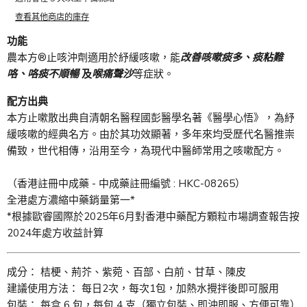
查看其他商店的庫存
功能
農本方®止咳沖劑適用於紓緩咳嗽，能
改善咳嗽痰多、痰粘難
咯、咯痰不順暢
及
喉痛聲沙
等症狀。
配方出典
本方止嗽散出典自清朝名醫程國彭醫學名著《醫學心悟》，為紓
緩咳嗽的經典名方。由於其功效顯著，多年來均受歷代名醫推崇
備致，世代相傳，沿用至今，為現代中醫師常用之咳嗽
配方
。
（香港註冊中成藥 - 中成藥註冊編號 :
HKC-08265
）
全港處方濃縮中藥銷量第一*
*根據歐睿國際於2025年6月對香港中藥配方顆粒市場調查報告按
2024年處方收益計算
成分： 桔梗、荊芥、紫菀、百部、白前、甘草、陳皮
建議使用方法： 每日2次，每次1包，加熱水攪拌後即可服用
包裝： 每盒 6 包，每包 4 克（獨立包裝、即沖即服、方便可靠）