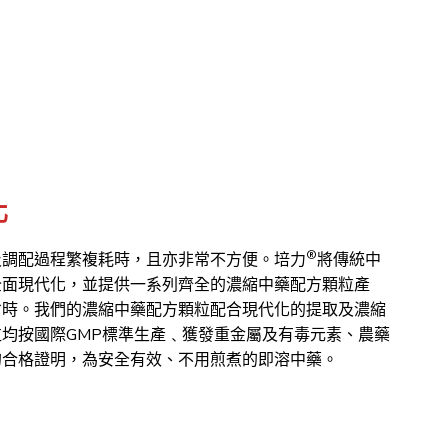
化
®
及調配過程繁複耗時，且亦非常不方便。培力
將傳統中
全面現代化，並提供一系列齊全的濃縮中藥配方顆粒產
省時。我們的濃縮中藥配方顆粒配合現代化的提取及濃縮
均按國際GMP標準生產﹑獲發重金屬及有毒元素、農藥
的合格證明，為安全有效、不用煎煮的即溶中藥。