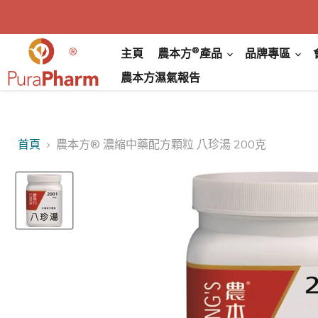
®
主頁
農本方
產品
品牌專區
農本方濕氣報告
首頁
農本方® 濃縮中藥配方顆粒 八珍湯 200克