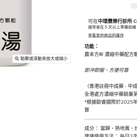
可在
中環豐樂行診所 Centr
通常會在 5 天以上準備就緒
查看其他商店的庫存
功能：
農本方® 濃縮中藥配方顆
點擊或滾動來放大或縮小
即沖即服、方便可靠
（香港註冊中成藥 - 中成藥
全港處方濃縮中藥銷量第
*根據歐睿國際於202
算
成分： 當歸、熟地黃、
建議使用方法： 每日2