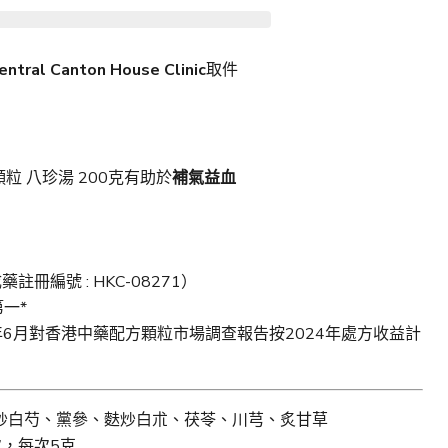
al Canton House Clinic
取件
粒 八珍湯 200克有助於
補氣益血
註冊編號 : HKC-08271）
一*
5年6月對香港中藥配方顆粒市場調查報告按2024年處方收益計
炒白芍、黨參、麩炒白朮、茯苓、川芎、炙甘草
次，每次5克