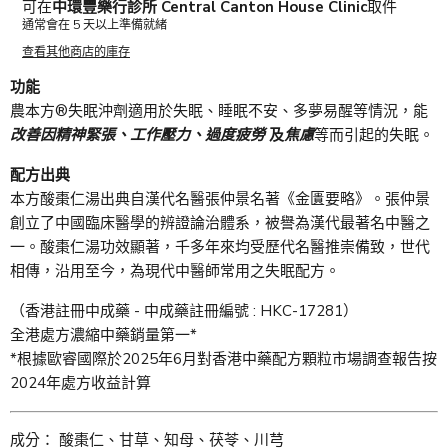
可在
中環豐樂行診所 Central Canton House Clinic
取件
通常會在 5 天以上準備就緒
查看其他商店的庫存
功能
農本方®失眠沖劑適用於失眠、睡眠不安、多夢易醒等情況，能
改善因精神緊張、工作壓力、過度疲勞
及
焦慮
等而引起的失眠。
配方出典
本方酸棗仁湯出典自漢代名醫張仲景名著《金匱要略》。張仲景
創立了中國臨床醫學的辨證論治體系，被譽為漢代最著名中醫之
一。酸棗仁湯功效顯著，千多年來均受歷代名醫推崇備致，世代
相傳，沿用至今，為現代中醫師常用之失眠配方。
（香港註冊中成藥 - 中成藥註冊編號 : HKC-17281）
全港處方濃縮中藥銷量第一*
*根據歐睿國際於2025年6月對香港中藥配方顆粒市場調查報告按
2024年處方收益計算
成分： 酸棗仁、甘草、知母、茯苓、川芎