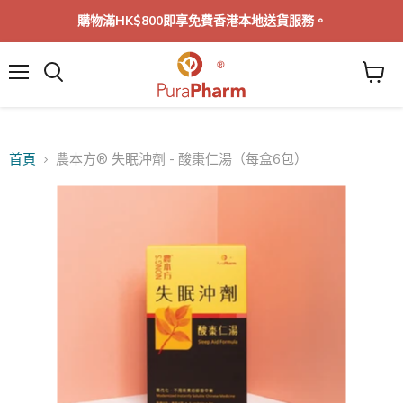
購物滿HK$800即享免費香港本地送貨服務。
菜
單
首頁
農本方® 失眠沖劑 - 酸棗仁湯（每盒6包）