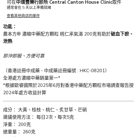
可在
中環豐樂行診所 Central Canton House Clinic
取件
通常會在 5 天以上準備就緒
查看其他商店的庫存
功能：
農本方® 濃縮中藥配方顆粒 桃仁承氣湯 200克有助於
破血下瘀、
泄熱
即沖即服、方便可靠
（香港註冊中成藥 - 中成藥註冊編號 : HKC-08201）
全港處方濃縮中藥銷量第一*
*根據歐睿國際於2025年6月對香港中藥配方顆粒市場調查報告按
2024年處方收益計算
成分： 大黃、桂枝、桃仁、炙甘草、芒硝
建議使用方法： 每日2次，每次5克
淨重： 200克
總重量： 260克