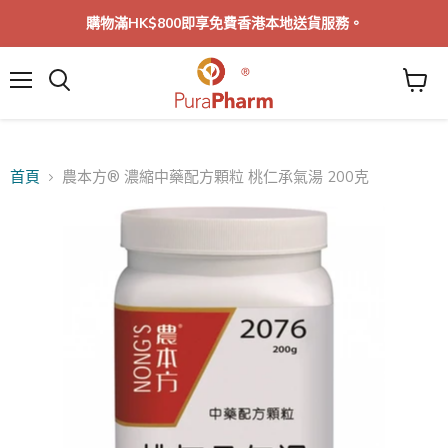
購物滿HK$800即享免費香港本地送貨服務。
菜
單
首頁
農本方® 濃縮中藥配方顆粒 桃仁承氣湯 200克